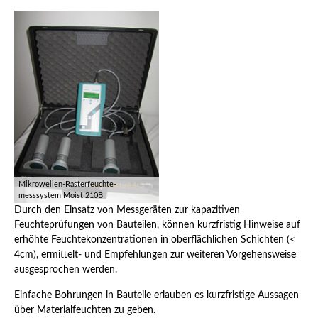
Rastermessung / Grafik
Mikrowellen-Rasterfeuchte-
messsystem Moist 210B
Durch den Einsatz von Messgeräten zur kapazitiven
Feuchteprüfungen von Bauteilen, können kurzfristig Hinweise auf
erhöhte Feuchtekonzentrationen in oberflächlichen Schichten (<
4cm), ermittelt- und Empfehlungen zur weiteren Vorgehensweise
ausgesprochen werden.
Einfache Bohrungen in Bauteile erlauben es kurzfristige Aussagen
über Materialfeuchten zu geben.
Oberflächenfeuchtemessung /
Materialfeuchtemessung /